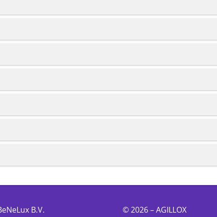
BeNeLux B.V.
© 2026 – AGILLOX